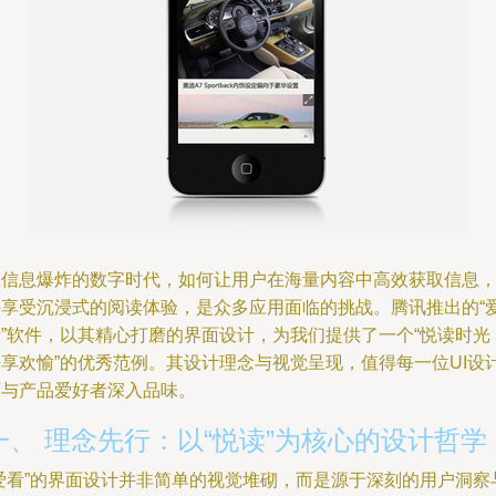
在信息爆炸的数字时代，如何让用户在海量内容中高效获取信息
并享受沉浸式的阅读体验，是众多应用面临的挑战。腾讯推出的“
看”软件，以其精心打磨的界面设计，为我们提供了一个“悦读时光
静享欢愉”的优秀范例。其设计理念与视觉呈现，值得每一位UI设
师与产品爱好者深入品味。
一、 理念先行：以“悦读”为核心的设计哲学
“爱看”的界面设计并非简单的视觉堆砌，而是源于深刻的用户洞察