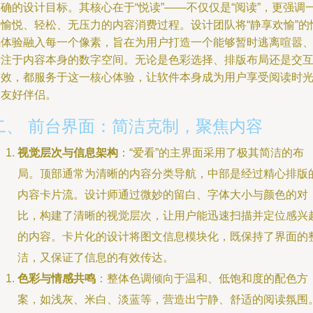
确的设计目标。其核心在于“悦读”——不仅仅是“阅读”，更强调
种愉悦、轻松、无压力的内容消费过程。设计团队将“静享欢愉”的
感体验融入每一个像素，旨在为用户打造一个能够暂时逃离喧嚣
专注于内容本身的数字空间。无论是色彩选择、排版布局还是交
动效，都服务于这一核心体验，让软件本身成为用户享受阅读时
的友好伴侣。
二、 前台界面：简洁克制，聚焦内容
视觉层次与信息架构
：“爱看”的主界面采用了极其简洁的布
局。顶部通常为清晰的内容分类导航，中部是经过精心排版
内容卡片流。设计师通过微妙的留白、字体大小与颜色的对
比，构建了清晰的视觉层次，让用户能迅速扫描并定位感兴
的内容。卡片化的设计将图文信息模块化，既保持了界面的
洁，又保证了信息的有效传达。
色彩与情感共鸣
：整体色调倾向于温和、低饱和度的配色方
案，如浅灰、米白、淡蓝等，营造出宁静、舒适的阅读氛围