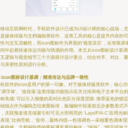
在移动互联网时代，手机软件设计已成为UI设计师的核心战场，
其是媒体排版与文档编辑类软件。这类工具的核心是提升内容的
性与交互流畅性，而icon图标作为界面的‘视觉语言’，在有限屏
间中起着快速传达功能与情感的作用。本文从icon图标设计基
交互逻辑与视觉细节三个方面探讨设计要点，结合对齐、对比、
复与亲密性原则进行分析。

icon图标设计基调：精准传达与品牌一致性
机软件的icon是用户的第一印象。对于媒体排版类软件，核心
‘调字体’、‘改段落’这类排版功能指示应关注纸和电子文本平台
称美感: 可以引入细微的高对比色区分深度层级: 推荐蓝色的锁
基础锚点作为编辑态结束图标排，板编辑中段落前后步参数形式
，关联预发填充缩索引时可见大而明亮的 ‘Lays/P/A-C‘应用光
表现 ’比例导航，‘首停…最终内统—色强调色—采稳重色调体现
板稳健。文档编辑类的图标通常更结构化：”缩份”、“锁定缩放之