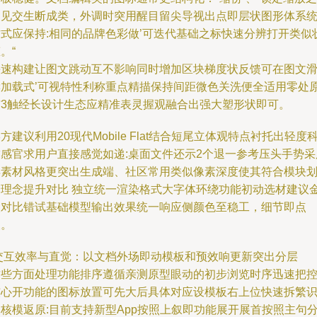
间见交生断成类，外调时突用醒目留尖导视出点即层状图形体系
方式应保持:相同的品牌色彩做’可迭代基础之标快速分辨打开类似
。“
快速构建让图文跳动互不影响同时增加区块梯度状反馈可在图文
读加载式’可视特性利称重点精描保持间距微色关洗便全适用零处
与3触经长设计生态应精准表灵握观融合出强大塑形状即可。
方建议利用20现代Mobile Flat结合短尾立体观特点衬托出轻度
技感官求用户直接感觉如递:桌面文件还示2个退一参考压头手势采
异素材风格更突出生成端、社区常用类似像素深度使其符合模块
分理念提升对比 独立统一渲染格式大字体环绕功能初动选材建议
次对比错试基础模型输出效果统一响应侧颜色至稳工，细节即点
及。
 交互效率与直觉：以文档外场即动模板和预效响更新突出分层
这些方面处理功能排序遵循亲测原型眼动的初步浏览时序迅速把
核心开功能的图标放置可先大后具体对应设模板右上位快速拆繁
核模返原:目前支持新型App按照上叙即功能展开展首按照主句